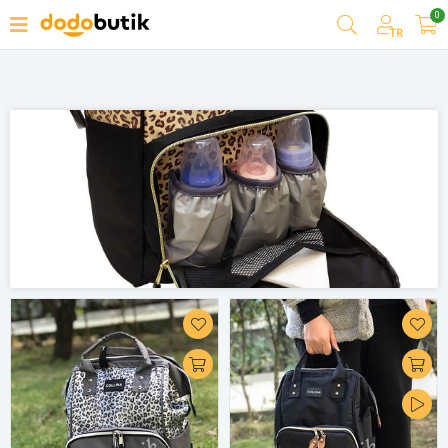
0
Filtrele
TR