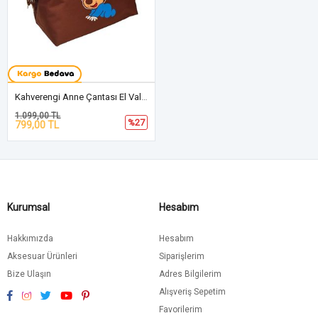
Kahverengi Anne Çantası El Valizi
1.099,00 TL
%27
799,00 TL
Kurumsal
Hesabım
Hakkımızda
Hesabım
Aksesuar Ürünleri
Siparişlerim
Bize Ulaşın
Adres Bilgilerim
Alışveriş Sepetim
Favorilerim