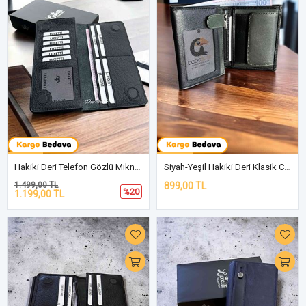
Hakiki Deri Telefon Gözlü Mıknatıslı Siyah Cüzdan DD2727
Siyah-Yeşil Hakiki Deri Klasik Cüzdan DD02
1.499,00 TL
899,00 TL
%20
1.199,00 TL