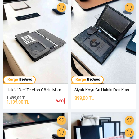
Hakiki Deri Telefon Gözlü Mıknatıslı Gri Cüzdan DD2727
Siyah-Koyu Gri Hakiki Deri Klasik Cüzdan DD02
1.499,00 TL
899,00 TL
%20
1.199,00 TL