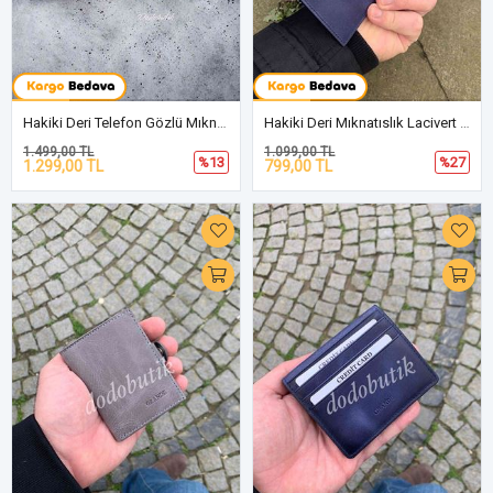
Hakiki Deri Telefon Gözlü Mıknatıslı Gri Cüzdan DD2725
Hakiki Deri Mıknatıslık Lacivert Cüzdan DDG1745
1.499,00 TL
1.099,00 TL
%13
%27
1.299,00 TL
799,00 TL