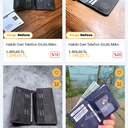
Hakiki Deri Telefon Gözlü Mıknatıslı Yeşil Cüzdan DD2725
Hakiki Deri Telefon Gözlü Mıknatıslı Antrasit Cüzdan DD2727
1.499,00 TL
1.499,00 TL
%13
%20
1.299,00 TL
1.199,00 TL