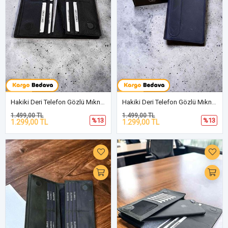
Hakiki Deri Telefon Gözlü Mıknatıslı Siyah Cüzdan DD2725
Hakiki Deri Telefon Gözlü Mıknatıslı Lacivert Cüzdan DD2725
1.499,00 TL
1.499,00 TL
%13
%13
1.299,00 TL
1.299,00 TL