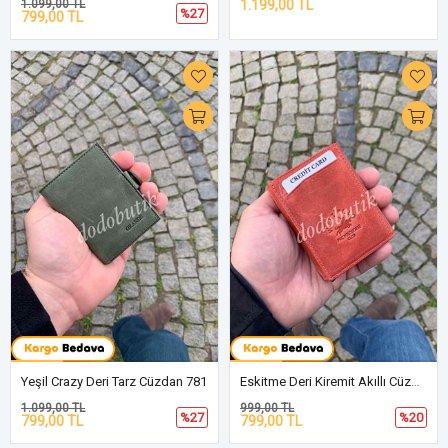
1.099,00 TL
1.199,00 TL
%27
799,00 TL
Yeşil Crazy Deri Tarz Cüzdan 781
Eskitme Deri Kiremit Akıllı Cüzdan DD5550C
1.099,00 TL
999,00 TL
%27
%20
799,00 TL
799,00 TL