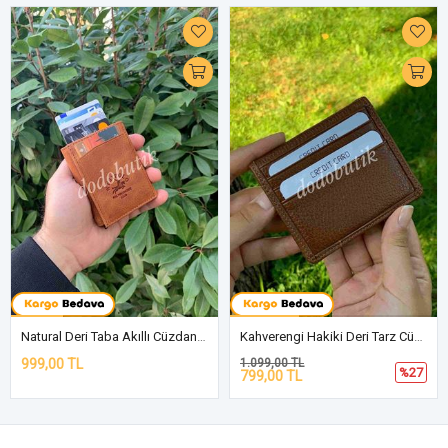
Natural Deri Taba Akıllı Cüzdan WP5550N
Kahverengi Hakiki Deri Tarz Cüzdan 705
999,00 TL
1.099,00 TL
%27
799,00 TL