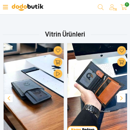
0
Filtrele
TR
Vitrin Ürünleri