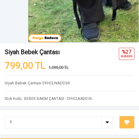
Siyah Bebek Çantası
%27
i̇ndi̇ri̇m
799,00 TL
1.099,00 TL
Siyah Bebek Çantası SYHCLNADD36
Stok Kodu
BEBEK BAKIM ÇANTASI - SYHCLNADD36