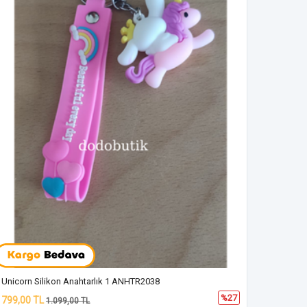
Unicorn Silikon Anahtarlık 1 ANHTR2038
%27
799,00 TL
1.099,00 TL