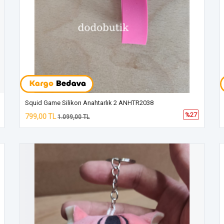
Squid Game Silikon Anahtarlık 2 ANHTR2038
%27
799,00 TL
1.099,00 TL