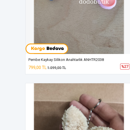
Pembe Kaykay Silikon Anahtarlık ANHTR2038
%27
799,00 TL
1.099,00 TL