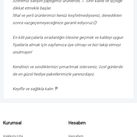
özenimiz satışını yaptığımız ürünlerde, 1. Sınıf kalite ve işçiliğe
dikkat etmekle başlar.
İthal ve yerli ürünlerimizi henüz keşfetmediyseniz, denedikten
sonra vazgeçemeyeceğinize garanti ediyoruz😉
En kilit parçalarla sıradanlığın ötesine geçmek ve kaliteyi uygun
fiyatlarla almak için sayfamıza üye olmayı ve bizi takip etmeyi
unutmayın!
Kendinizi ve sevdiklerinizi şımartmak isterseniz, özel günlerde
de en güzel hediye paketlerimizle yanınızdayız.
Keyifle ve sağlıkla kalın 💐
Kurumsal
Hesabım
Hakkımızda
Hesabım