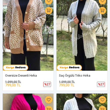
Oversize Desenli Hırka
Saç Örgülü Triko Hırka
1.099,00 TL
1.099,00 TL
%27
%27
799,00 TL
799,00 TL