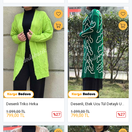
Desenli Triko Hırka
Desenli, Etek Ucu Tül Detaylı Uzun Hırka
1.099,00 TL
1.099,00 TL
%27
%27
799,00 TL
799,00 TL