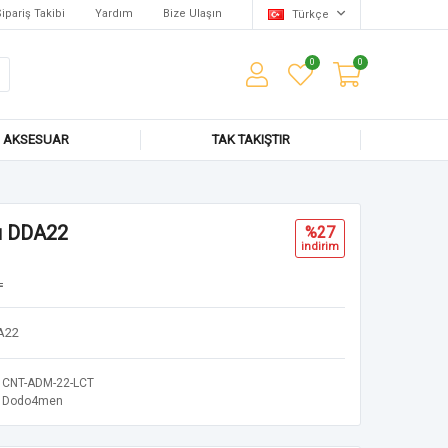
ipariş Takibi
Yardım
Bize Ulaşın
Türkçe
0
0
AKSESUAR
TAK TAKIŞTIR
sı DDA22
%27
i̇ndi̇ri̇m
L
DA22
CNT-ADM-22-LCT
Dodo4men