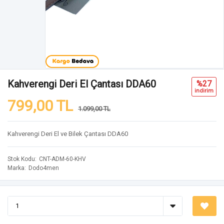
Kahverengi Deri El Çantası DDA60
%27
i̇ndi̇ri̇m
799,00 TL
1.099,00 TL
Kahverengi Deri El ve Bilek Çantası DDA60
Stok Kodu
CNT-ADM-60-KHV
Marka
Dodo4men