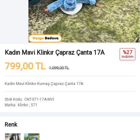
Kadın Mavi Klinkır Çapraz Çanta 17A
%27
i̇ndi̇ri̇m
799,00 TL
1.099,00 TL
Kadın Mavi Klinkır Kumaş Çapraz Çanta 17A
Stok Kodu
CNT-571-17A-MVİ
Marka
Klinkır
,
571
Renk