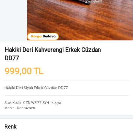
Hakiki Deri Kahverengi Erkek Cüzdan
DD77
999,00 TL
Hakiki Deri Siyah Erkek Cüzdan DD77
Stok Kodu
CZN-WP-77-SYH - kopya
Marka
Dodo4men
Renk