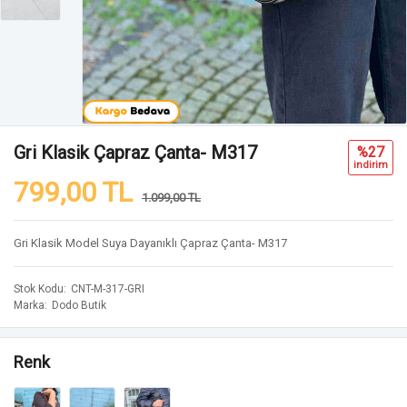
Gri Klasik Çapraz Çanta- M317
%27
i̇ndi̇ri̇m
799,00 TL
1.099,00 TL
Gri Klasik Model Suya Dayanıklı Çapraz Çanta- M317
Stok Kodu
CNT-M-317-GRI
Marka
Dodo Butik
Renk