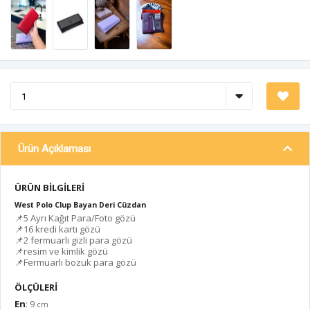
Ürün Açıklaması
ÜRÜN BİLGİLERİ
West Polo Clup Bayan Deri Cüzdan
📌5 Ayrı Kağıt Para/Foto gözü
📌16 kredi kartı gözü
📌2 fermuarlı gizli para gözü
📌resim ve kimlik gözü
📌Fermuarlı bozuk para gözü
ÖLÇÜLERİ
En
: 9
cm