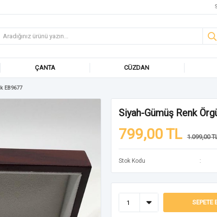
S
ÇANTA
CÜZDAN
ik EB9677
Siyah-Gümüş Renk Örgül
799,00 TL
1.099,00 T
Stok Kodu
SEPETE 