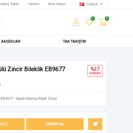
ipariş Takibi
Yardım
Bize Ulaşın
Türkçe
0
0
AKSESUAR
TAK TAKIŞTIR
ü Zincir Bileklik EB9677
%27
i̇ndi̇ri̇m
L
EB9677 - Siyah-Gümüş Renk Zincir
EKLE
HEMEN AL