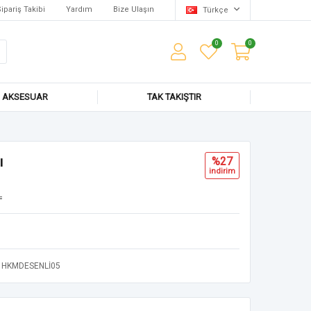
ipariş Takibi
Yardım
Bize Ulaşın
Türkçe
0
0
AKSESUAR
TAK TAKIŞTIR
ı
%27
i̇ndi̇ri̇m
L
HKMDESENLİ05