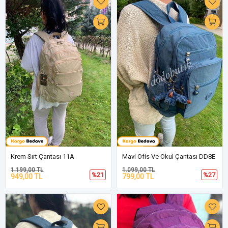
Krem Sırt Çantası 11A
Mavi Ofis Ve Okul Çantası DD8E
1.199,00 TL
1.099,00 TL
%21
%27
949,00 TL
799,00 TL