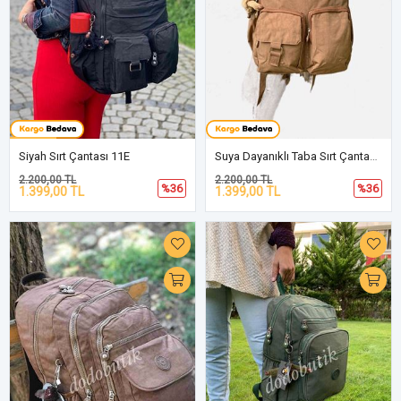
Siyah Sırt Çantası 11E
Suya Dayanıklı Taba Sırt Çantası 11E
2.200,00 TL
2.200,00 TL
%36
%36
1.399,00 TL
1.399,00 TL