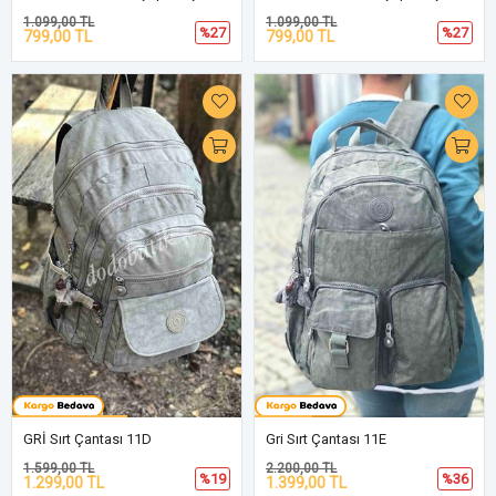
1.099,00 TL
1.099,00 TL
%27
%27
799,00 TL
799,00 TL
GRİ Sırt Çantası 11D
Gri Sırt Çantası 11E
1.599,00 TL
2.200,00 TL
%19
%36
1.299,00 TL
1.399,00 TL