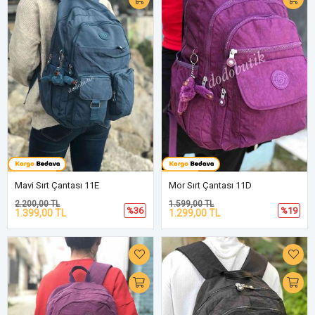
Mavi Sırt Çantası 11E
Mor Sırt Çantası 11D
2.200,00 TL
1.599,00 TL
%36
%19
1.399,00 TL
1.299,00 TL