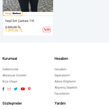
Yeşil Sırt Çantası 11E
2.200,00 TL
%36
1.399,00 TL
Kurumsal
Hesabım
Hakkımızda
Hesabım
Aksesuar Ürünleri
Siparişlerim
Bize Ulaşın
Adres Bilgilerim
Alışveriş Sepetim
Favorilerim
Sözleşmeler
Yardım